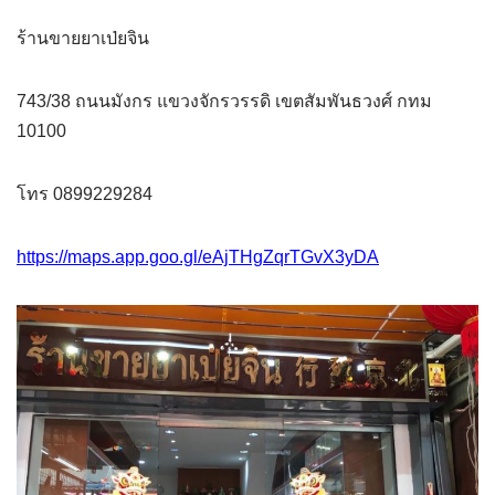
ร้านขายยาเป่ยจิน
743/38 ถนนมังกร แขวงจักรวรรดิ เขตสัมพันธวงศ์ กทม
10100
โทร 0899229284
https://maps.app.goo.gl/eAjTHgZqrTGvX3yDA